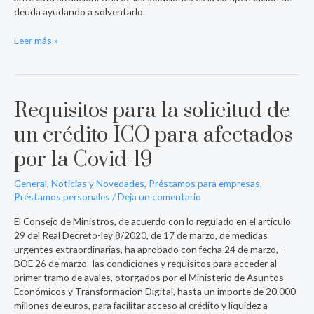
deuda ayudando a solventarlo.
Leer más »
Requisitos para la solicitud de
Requisitos
para
un crédito ICO para afectados
la
solicitud
por la Covid-19
de
un
General
,
Noticias y Novedades
,
Préstamos para empresas
,
crédito
Préstamos personales
/
Deja un comentario
ICO
para
El Consejo de Ministros, de acuerdo con lo regulado en el artículo
afectados
29 del Real Decreto-ley 8/2020, de 17 de marzo, de medidas
por
urgentes extraordinarias, ha aprobado con fecha 24 de marzo, -
la
BOE 26 de marzo- las condiciones y requisitos para acceder al
Covid-
primer tramo de avales, otorgados por el Ministerio de Asuntos
19
Económicos y Transformación Digital, hasta un importe de 20.000
millones de euros, para facilitar acceso al crédito y liquidez a