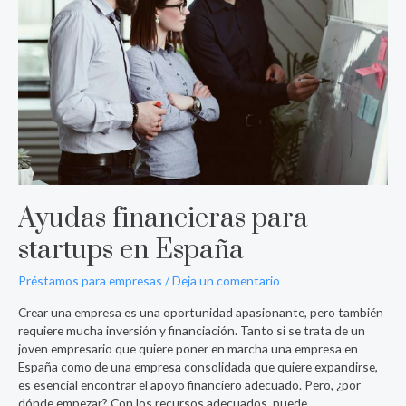
España
Ayudas financieras para
startups en España
Préstamos para empresas
/
Deja un comentario
Crear una empresa es una oportunidad apasionante, pero también
requiere mucha inversión y financiación. Tanto si se trata de un
joven empresario que quiere poner en marcha una empresa en
España como de una empresa consolidada que quiere expandirse,
es esencial encontrar el apoyo financiero adecuado. Pero, ¿por
dónde empezar? Con los recursos adecuados, puede