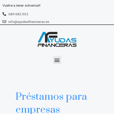
Ir
Vuelve a tener solvencia!!
al
contenido
689 682 032
info@ayudasfinancieras.es
Menu
Préstamos para
empresas