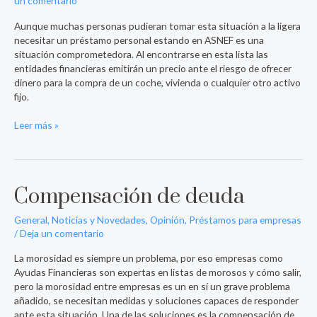
un comentario
estando
en
Aunque muchas personas pudieran tomar esta situación a la ligera
ASNEF?
necesitar un préstamo personal estando en ASNEF es una
situación comprometedora. Al encontrarse en esta lista las
entidades financieras emitirán un precio ante el riesgo de ofrecer
dinero para la compra de un coche, vivienda o cualquier otro activo
fijo.
Leer más »
Compensación de deuda
Compensación
de
deuda
General
,
Noticias y Novedades
,
Opinión
,
Préstamos para empresas
/
Deja un comentario
La morosidad es siempre un problema, por eso empresas como
Ayudas Financieras son expertas en listas de morosos y cómo salir,
pero la morosidad entre empresas es un en sí un grave problema
añadido, se necesitan medidas y soluciones capaces de responder
ante esta situación. Una de las soluciones es la compensación de