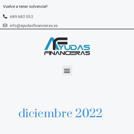
Ir
Vuelve a tener solvencia!!
al
contenido
689 682 032
info@ayudasfinancieras.es
Menu
diciembre 2022