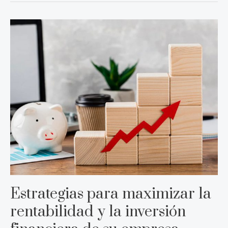
Estrategias
para
maximizar
la
rentabilidad
y
la
inversión
financiera
de
su
empresa
Estrategias para maximizar la
rentabilidad y la inversión