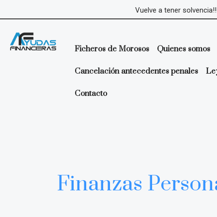
Ir
Paginación
Vuelve a tener solvencia!!
al
de
contenido
entradas
Ficheros de Morosos
Quienes somos
Cancelación antecedentes penales
Le
Contacto
Finanzas Person