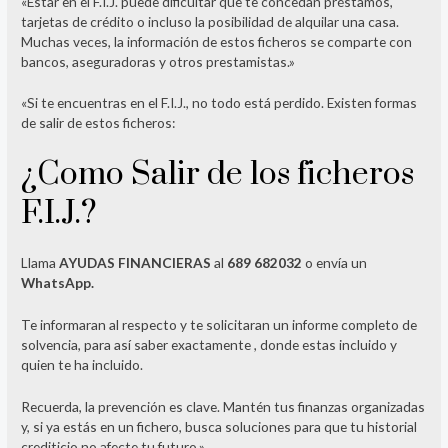
«Estar en el F.I.J. puede dificultar que te concedan préstamos,
tarjetas de crédito o incluso la posibilidad de alquilar una casa.
Muchas veces, la información de estos ficheros se comparte con
bancos, aseguradoras y otros prestamistas.»
«Si te encuentras en el F.I.J., no todo está perdido. Existen formas
de salir de estos ficheros:
¿Como Salir de los ficheros
F.I.J.?
Llama
AYUDAS FINANCIERAS
al
689 682032
o envía un
WhatsApp.
Te informaran al respecto y te solicitaran un informe completo de
solvencia, para así saber exactamente , donde estas incluido y
quien te ha incluido.
Recuerda, la prevención es clave. Mantén tus finanzas organizadas
y, si ya estás en un fichero, busca soluciones para que tu historial
crediticio no afecte tu futuro.»