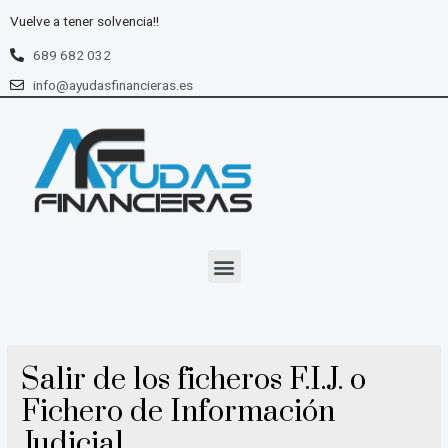
Ir
Vuelve a tener solvencia!!
al
contenido
689 682 032
info@ayudasfinancieras.es
Menu
Salir de los ficheros F.I.J. o
Fichero de Información
Judicial