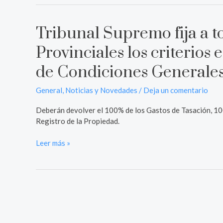
Tribunal Supremo fija a t
Tribunal
Supremo
Provinciales los criterio
fija
a
de Condiciones Generales
todas
las
General
,
Noticias y Novedades
/
Deja un comentario
Audiencias
Provinciales
Deberán devolver el 100% de los Gastos de Tasación, 10
los
Registro de la Propiedad.
criterios
económicos
Leer más »
de
impugnación
de
Condiciones
Generales
de
la