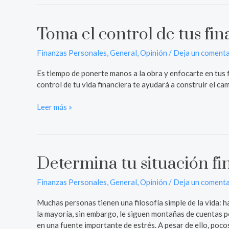
Toma el control de tus fi
Toma
el
control
Finanzas Personales
,
General
,
Opinión
/
Deja un comenta
de
Es tiempo de ponerte manos a la obra y enfocarte en tus f
tus
control de tu vida financiera te ayudará a construir el cam
finanzas
Leer más »
Determina tu situación fi
Determina
tu
situación
Finanzas Personales
,
General
,
Opinión
/
Deja un comenta
financiera
Muchas personas tienen una filosofía simple de la vida: ha
actual
la mayoría, sin embargo, le siguen montañas de cuentas 
en una fuente importante de estrés. A pesar de ello, poco