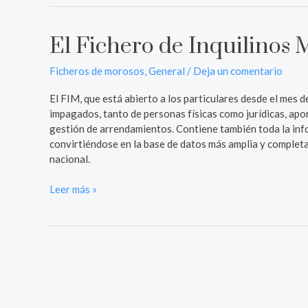
El Fichero de Inquilinos 
El
Fichero
de
Ficheros de morosos
,
General
/
Deja un comentario
Inquilinos
El FIM, que está abierto a los particulares desde el mes
Morosos
impagados, tanto de personas físicas como jurídicas, apo
(FIM)
gestión de arrendamientos. Contiene también toda la inf
convirtiéndose en la base de datos más amplia y complet
nacional.
Leer más »